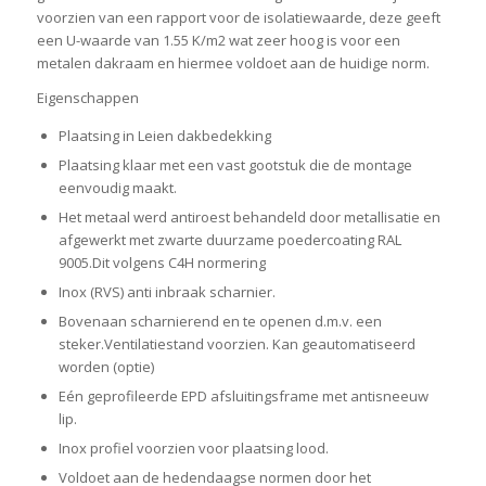
voorzien van een rapport voor de isolatiewaarde, deze geeft
een U-waarde van 1.55 K/m2 wat zeer hoog is voor een
metalen dakraam en hiermee voldoet aan de huidige norm.
Eigenschappen
Plaatsing in Leien dakbedekking
Plaatsing klaar met een vast gootstuk die de montage
eenvoudig maakt.
Het metaal werd antiroest behandeld door metallisatie en
afgewerkt met zwarte duurzame poedercoating RAL
9005.Dit volgens C4H normering
Inox (RVS) anti inbraak scharnier.
Bovenaan scharnierend en te openen d.m.v. een
steker.Ventilatiestand voorzien. Kan geautomatiseerd
worden (optie)
Eén geprofileerde EPD afsluitingsframe met antisneeuw
lip.
Inox profiel voorzien voor plaatsing lood.
Voldoet aan de hedendaagse normen door het