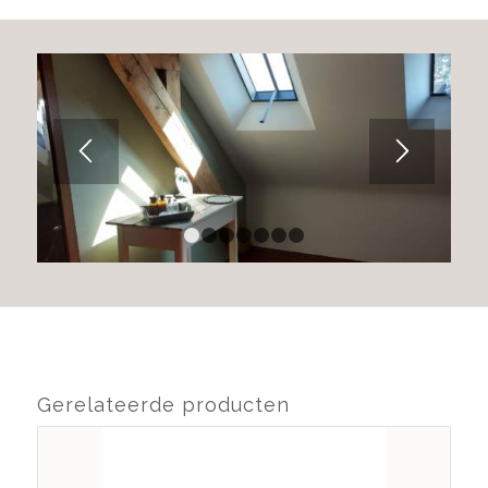
1
2
3
4
5
6
7
Gerelateerde producten