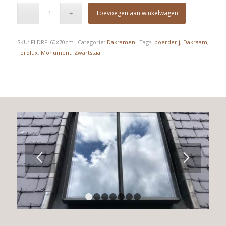
Toevoegen aan winkelwagen
SKU:
FLDRP-60x70cm
Categorie:
Dakramen
Tags:
boerderij
,
Dakraam
,
Ferolux
,
Monument
,
Zwartstaal
1
2
3
4
5
6
7