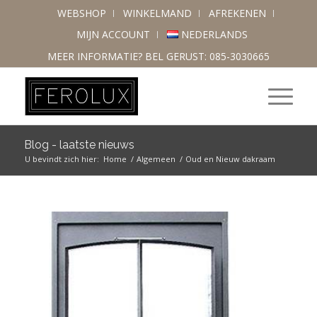
WEBSHOP
WINKELMAND
AFREKENEN
MIJN ACCOUNT
NEDERLANDS
MEER INFORMATIE? BEL GERUST: 085-3030665
Blog - laatste nieuws
U bevindt zich hier:
Home
/
Algemeen
/
Oud en Nieuw dakraam