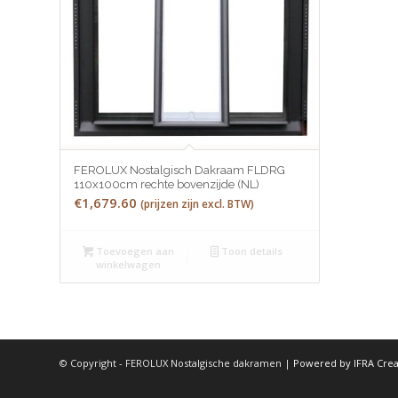
FEROLUX Nostalgisch Dakraam FLDRG
110x100cm rechte bovenzijde (NL)
€
1,679.60
(prijzen zijn excl. BTW)
Toevoegen aan
Toon details
winkelwagen
© Copyright - FEROLUX Nostalgische dakramen |
Powered by IFRA Cre