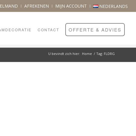
KELMAND
AFREKENEN
MIJN ACCOUNT
NEDERLANDS
OFFERTE & ADVIES
AMDECORATIE
CONTACT
U bevindt zich hier:
Home
/
Tag: FLDRG