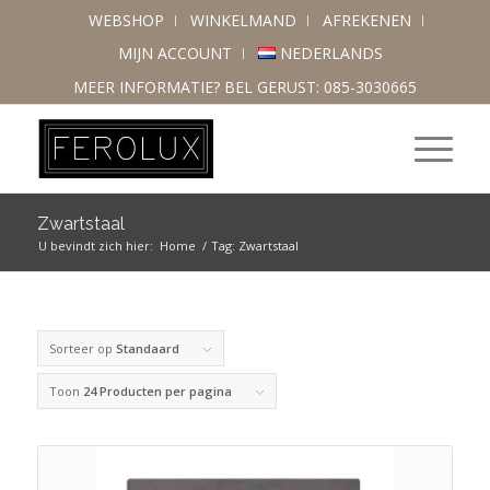
WEBSHOP
WINKELMAND
AFREKENEN
MIJN ACCOUNT
NEDERLANDS
MEER INFORMATIE? BEL GERUST: 085-3030665
Zwartstaal
U bevindt zich hier:
Home
/
Tag: Zwartstaal
Sorteer op
Standaard
Toon
24 Producten per pagina