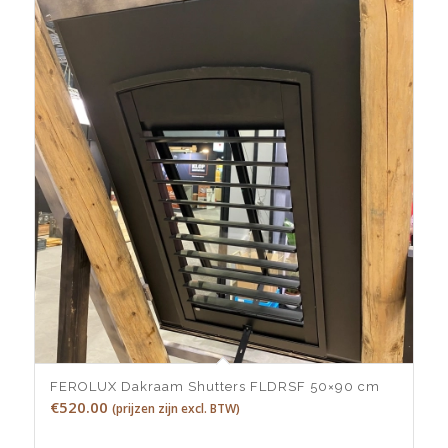
FEROLUX Dakraam Shutters FLDRSF 50×90 cm
€
520.00
(prijzen zijn excl. BTW)