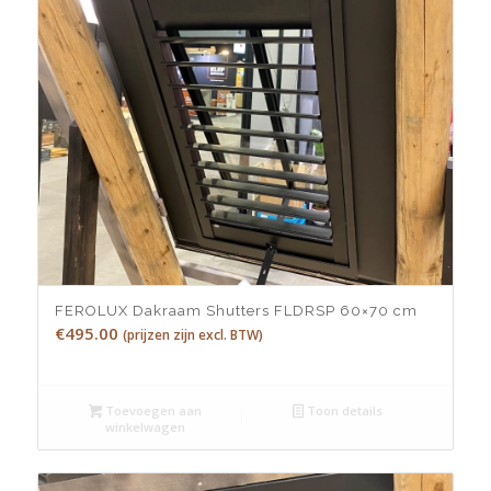
FEROLUX Dakraam Shutters FLDRSP 60×70 cm
€
495.00
(prijzen zijn excl. BTW)
Toevoegen aan
Toon details
winkelwagen