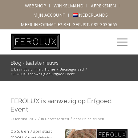
WEBSHOP
WINKELMAND
AFREKENEN
MIJN ACCOUNT
NEDERLANDS
MEER INFORMATIE? BEL GERUST: 085-3030665
Blog - laatste nieuws
U bevindt zich hier:
Home
/
Uncategorized
/
FEROLUX is aanwezig op Erfgoed Event
FEROLUX is aanwezig op Erfgoed
Event
/
/
23 februari 2017
in
Uncategorized
door
Haico Krijnen
Op 5, 6 en 7 april staat
FEROLUX nostalgische